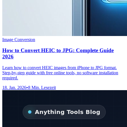
Image Conversion
How to Convert HEIC to JPG: Complete Guide
2026
Learn how to convert HEIC images from iPhone to JPG format.
Step-by-step guide with free online tools, no software installation
required.
18. Jan. 2026
•
8 Min. Lesezeit