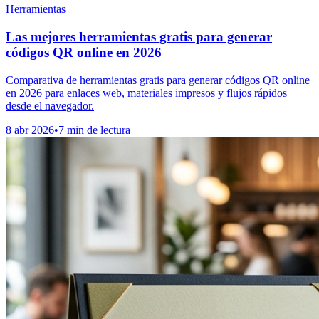
Herramientas
Las mejores herramientas gratis para generar
códigos QR online en 2026
Comparativa de herramientas gratis para generar códigos QR online
en 2026 para enlaces web, materiales impresos y flujos rápidos
desde el navegador.
8 abr 2026
•
7 min de lectura