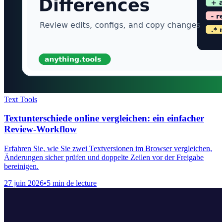
Text Tools
Textunterschiede online vergleichen: ein einfacher
Review-Workflow
Erfahren Sie, wie Sie zwei Textversionen im Browser vergleichen,
Änderungen sicher prüfen und doppelte Zeilen vor der Freigabe
bereinigen.
27 juin 2026
•
5 min de lecture