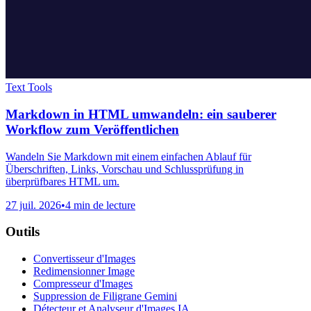
Text Tools
Markdown in HTML umwandeln: ein sauberer
Workflow zum Veröffentlichen
Wandeln Sie Markdown mit einem einfachen Ablauf für
Überschriften, Links, Vorschau und Schlussprüfung in
überprüfbares HTML um.
27 juil. 2026
•
4 min de lecture
Outils
Convertisseur d'Images
Redimensionner Image
Compresseur d'Images
Suppression de Filigrane Gemini
Détecteur et Analyseur d'Images IA