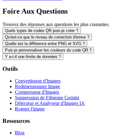
Foire Aux Questions
Trouvez des réponses aux questions les plus courantes.
Quels types de codes QR puis-je créer ?
Qu'est-ce que le niveau de correction d'erreur ?
Quelle est la différence entre PNG et SVG ?
Puis-je personnaliser les couleurs du code QR ?
Y a-t-il une limite de données ?
Outils
Convertisseur d'Images
Redimensionner Image
Compresseur d'Images
Suppression de Filigrane Gemini
Détecteur et Analyseur d'Images IA
Rogner l'image
Ressources
Blog