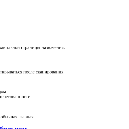
равильной страницы назначения.
открываться после сканирования.
дом
нтересованности
 обычная главная.