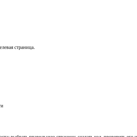
елевая страница.
ти
ста: выбрать правильную страницу, создать код, проверить его н