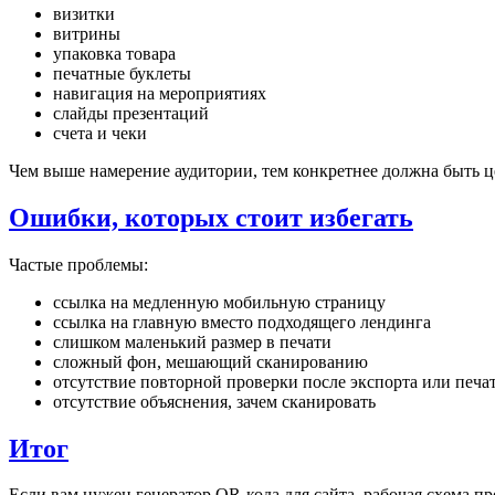
визитки
витрины
упаковка товара
печатные буклеты
навигация на мероприятиях
слайды презентаций
счета и чеки
Чем выше намерение аудитории, тем конкретнее должна быть ц
Ошибки, которых стоит избегать
Частые проблемы:
ссылка на медленную мобильную страницу
ссылка на главную вместо подходящего лендинга
слишком маленький размер в печати
сложный фон, мешающий сканированию
отсутствие повторной проверки после экспорта или печа
отсутствие объяснения, зачем сканировать
Итог
Если вам нужен генератор QR-кода для сайта, рабочая схема про