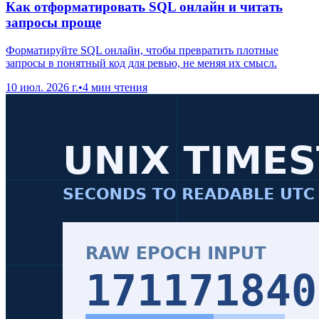
Как отформатировать SQL онлайн и читать
запросы проще
Форматируйте SQL онлайн, чтобы превратить плотные
запросы в понятный код для ревью, не меняя их смысл.
10 июл. 2026 г.
•
4 мин чтения