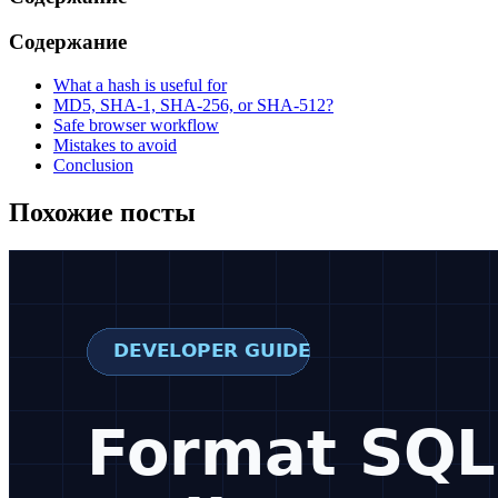
Содержание
What a hash is useful for
MD5, SHA-1, SHA-256, or SHA-512?
Safe browser workflow
Mistakes to avoid
Conclusion
Похожие посты