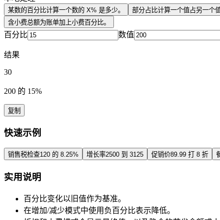
某数的百分比
计算一个数的 X% 是多少。
部分占比
计算一个值占另一个
含小费总额
为账单加上小费百分比。
百分比
数值
结果
30
200 的 15%
复制
快速示例
销售税检查
120 的 8.25%
增长率
2500 到 3125
促销价
89.99 打 8 折
实用说明
百分比变化以旧值作为基准。
在增加/减少模式中使用负百分比表示降低。