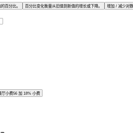
值的百分比。
百分比变化
衡量从旧值到新值的增长或下降。
增加 / 减少
对
餐厅小费
56 加 18% 小费