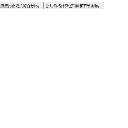
数值应用正或负的百分比。
折后价格
计算促销价和节省金额。