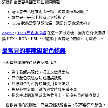
這樣你會更容易回答這些實際問題：
這個警告色應該更深一點，還是降低飽和度？
邊框是不是和卡片背景太接近？
hover 狀態需要明顯加深，還是只要微調就夠？
Anything Tools 顏色選擇器
在這一步很方便，因為它能快速切
換 HEX、RGB、HSL，也能順手查看配色關係和明暗變化。
最常見的無障礙配色錯誤
下面這些問題在產品裡反覆出現：
為了看起來現代，把正文做得太灰
只靠顏色表達成功或錯誤狀態
紅綠組合對色覺缺陷使用者不友好
焦點外框太弱，鍵盤導覽時幾乎看不見
把文字放到漸層或染色背景上，卻沒有重新檢查對比
一個很實用的原則是：只要這個狀態重要，就不要只靠顏色。