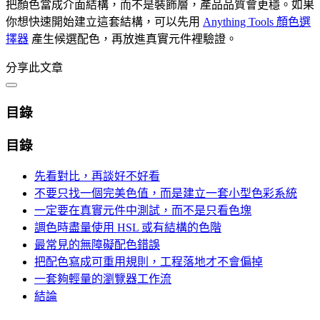
把顏色當成介面結構，而不是裝飾層，產品品質會更穩。如果
你想快速開始建立這套結構，可以先用
Anything Tools 顏色選
擇器
產生候選配色，再放進真實元件裡驗證。
分享此文章
目錄
目錄
先看對比，再談好不好看
不要只找一個完美色值，而是建立一套小型色彩系統
一定要在真實元件中測試，而不是只看色塊
調色時盡量使用 HSL 或有結構的色階
最常見的無障礙配色錯誤
把配色寫成可重用規則，工程落地才不會偏掉
一套夠輕量的瀏覽器工作流
結論