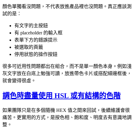
顏色單獨看沒問題，不代表放進產品裡也沒問題。真正應該測
試的是：
有文字的主按鈕
有 placeholder 的輸入框
表單下方的錯誤提示
被選取的頁籤
停用狀態的操作按鈕
很多可近用性問題都出在組合，而不是單一顏色本身。例如淺
灰文字放在白底上勉強可讀，放進帶色卡片或搭配細邊框後，
就會變得很虛。
調色時盡量使用 HSL 或有結構的色階
如果團隊只是在多個隨機 HEX 值之間來回試，後續維護會很
痛苦。更實用的方式，是按色相、飽和度、明度去有意識地調
整。