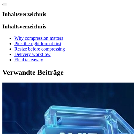
Inhaltsverzeichnis
Inhaltsverzeichnis
Why compression matters
Pick the right format first
Resize before compressing
Delivery workflow
Final takeaway
Verwandte Beiträge