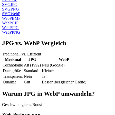
SVG
JPG
SVG
PNG
SVG
WebP
WebP
BMP
WebP
GIF
WebP
JPG
WebP
PNG
JPG vs. WebP Vergleich
Traditionell vs. Effizient
Merkmal
JPG
WebP
Technologie
Alt (1992)
Neu (Google)
Dateigröße
Standard
Kleiner
Transparenz
Nein
Ja
Qualität
Gut
Besser (bei gleicher Größe)
Warum JPG in WebP umwandeln?
Geschwindigkeits-Boost
Web-Performance