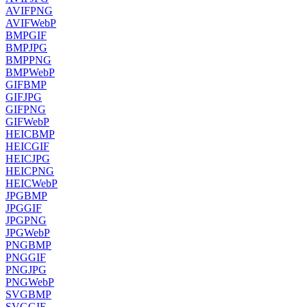
AVIF
PNG
AVIF
WebP
BMP
GIF
BMP
JPG
BMP
PNG
BMP
WebP
GIF
BMP
GIF
JPG
GIF
PNG
GIF
WebP
HEIC
BMP
HEIC
GIF
HEIC
JPG
HEIC
PNG
HEIC
WebP
JPG
BMP
JPG
GIF
JPG
PNG
JPG
WebP
PNG
BMP
PNG
GIF
PNG
JPG
PNG
WebP
SVG
BMP
SVG
GIF