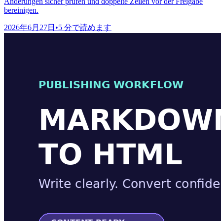
Änderungen sicher prüfen und doppelte Zeilen vor der Freigabe
bereinigen.
2026年6月27日
•
5 分で読めます