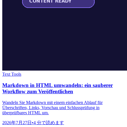
Text Tools
Markdown in HTML umwandeln: ein sauberer
Workflow zum Veröffentlichen
Wandeln Sie Markdown mit einem einfachen Ablauf für
Überschriften, Links, Vorschau und Schlussprüfung in
überprüfbares HTML um.
2026年7月27日
•
4 分で読めます