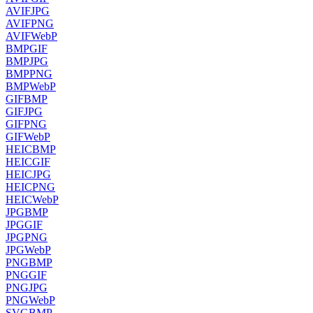
AVIF
JPG
AVIF
PNG
AVIF
WebP
BMP
GIF
BMP
JPG
BMP
PNG
BMP
WebP
GIF
BMP
GIF
JPG
GIF
PNG
GIF
WebP
HEIC
BMP
HEIC
GIF
HEIC
JPG
HEIC
PNG
HEIC
WebP
JPG
BMP
JPG
GIF
JPG
PNG
JPG
WebP
PNG
BMP
PNG
GIF
PNG
JPG
PNG
WebP
SVG
BMP