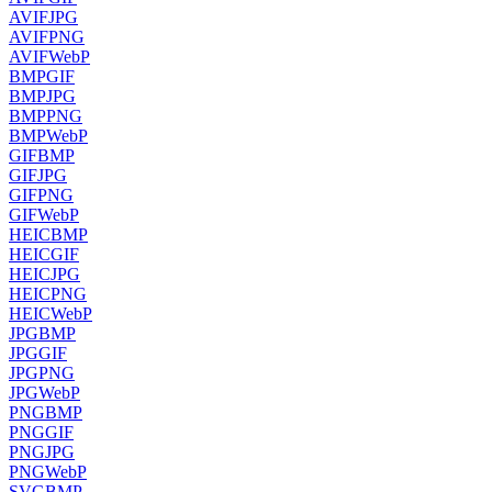
AVIF
JPG
AVIF
PNG
AVIF
WebP
BMP
GIF
BMP
JPG
BMP
PNG
BMP
WebP
GIF
BMP
GIF
JPG
GIF
PNG
GIF
WebP
HEIC
BMP
HEIC
GIF
HEIC
JPG
HEIC
PNG
HEIC
WebP
JPG
BMP
JPG
GIF
JPG
PNG
JPG
WebP
PNG
BMP
PNG
GIF
PNG
JPG
PNG
WebP
SVG
BMP