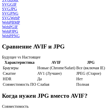
SVG
GIF
SVG
JPG
SVG
PNG
SVG
WebP
WebP
BMP
WebP
GIF
WebP
JPG
WebP
PNG
Сравнение AVIF и JPG
Будущее vs Настоящее
Характеристика
AVIF
JPG
Браузеры
Новые (Chrome/Safari)
Все (включая IE)
Сжатие
AV1 (Лучшее)
JPEG (Старое)
HDR
Да
Нет
Совместимость ПО
Слабая
Полная
Когда нужен JPG вместо AVIF?
Совместимость