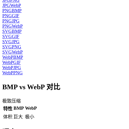
JPG
PNG
JPG
WebP
PNG
BMP
PNG
GIF
PNG
JPG
PNG
WebP
SVG
BMP
SVG
GIF
SVG
JPG
SVG
PNG
SVG
WebP
WebP
BMP
WebP
GIF
WebP
JPG
WebP
PNG
BMP vs WebP 对比
极致压缩
BMP
WebP
特性
体积
巨大
极小