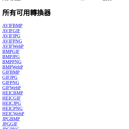
所有可用轉換器
AVIF
BMP
AVIF
GIF
AVIF
JPG
AVIF
PNG
AVIF
WebP
BMP
GIF
BMP
JPG
BMP
PNG
BMP
WebP
GIF
BMP
GIF
JPG
GIF
PNG
GIF
WebP
HEIC
BMP
HEIC
GIF
HEIC
JPG
HEIC
PNG
HEIC
WebP
JPG
BMP
JPG
GIF