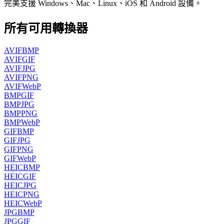
完美支援 Windows、Mac、Linux、iOS 和 Android 設備。
所有可用轉換器
AVIF
BMP
AVIF
GIF
AVIF
JPG
AVIF
PNG
AVIF
WebP
BMP
GIF
BMP
JPG
BMP
PNG
BMP
WebP
GIF
BMP
GIF
JPG
GIF
PNG
GIF
WebP
HEIC
BMP
HEIC
GIF
HEIC
JPG
HEIC
PNG
HEIC
WebP
JPG
BMP
JPG
GIF