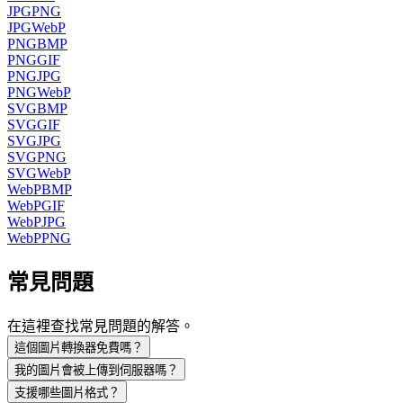
JPG
PNG
JPG
WebP
PNG
BMP
PNG
GIF
PNG
JPG
PNG
WebP
SVG
BMP
SVG
GIF
SVG
JPG
SVG
PNG
SVG
WebP
WebP
BMP
WebP
GIF
WebP
JPG
WebP
PNG
常見問題
在這裡查找常見問題的解答。
這個圖片轉換器免費嗎？
我的圖片會被上傳到伺服器嗎？
支援哪些圖片格式？