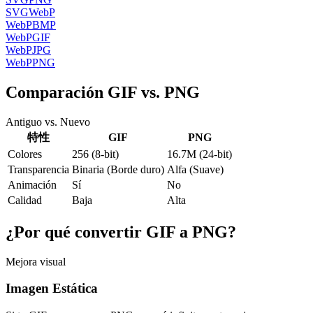
SVG
WebP
WebP
BMP
WebP
GIF
WebP
JPG
WebP
PNG
Comparación GIF vs. PNG
Antiguo vs. Nuevo
特性
GIF
PNG
Colores
256 (8-bit)
16.7M (24-bit)
Transparencia
Binaria (Borde duro)
Alfa (Suave)
Animación
Sí
No
Calidad
Baja
Alta
¿Por qué convertir GIF a PNG?
Mejora visual
Imagen Estática