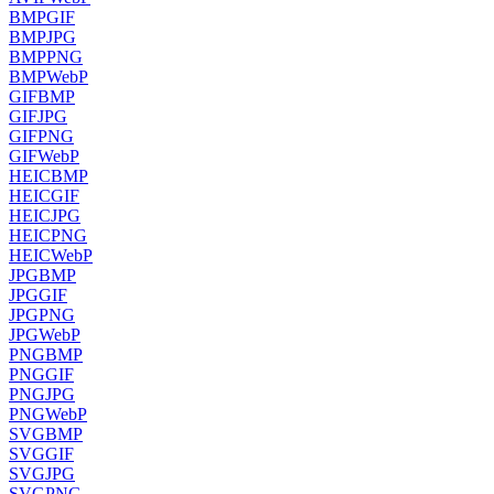
BMP
GIF
BMP
JPG
BMP
PNG
BMP
WebP
GIF
BMP
GIF
JPG
GIF
PNG
GIF
WebP
HEIC
BMP
HEIC
GIF
HEIC
JPG
HEIC
PNG
HEIC
WebP
JPG
BMP
JPG
GIF
JPG
PNG
JPG
WebP
PNG
BMP
PNG
GIF
PNG
JPG
PNG
WebP
SVG
BMP
SVG
GIF
SVG
JPG
SVG
PNG