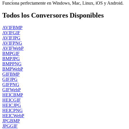
Funciona perfectamente en Windows, Mac, Linux, iOS y Android.
Todos los Conversores Disponibles
AVIF
BMP
AVIF
GIF
AVIF
JPG
AVIF
PNG
AVIF
WebP
BMP
GIF
BMP
JPG
BMP
PNG
BMP
WebP
GIF
BMP
GIF
JPG
GIF
PNG
GIF
WebP
HEIC
BMP
HEIC
GIF
HEIC
JPG
HEIC
PNG
HEIC
WebP
JPG
BMP
JPG
GIF