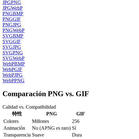
JPG
PNG
JPG
WebP
PNG
BMP
PNG
GIF
PNG
JPG
PNG
WebP
SVG
BMP
SVG
GIF
SVG
JPG
SVG
PNG
SVG
WebP
WebP
BMP
WebP
GIF
WebP
JPG
WebP
PNG
Comparación PNG vs. GIF
Calidad vs. Compatibilidad
特性
PNG
GIF
Colores
Millones
256
Animación
No (APNG es raro)
Sí
Transparencia
Suave
Dura