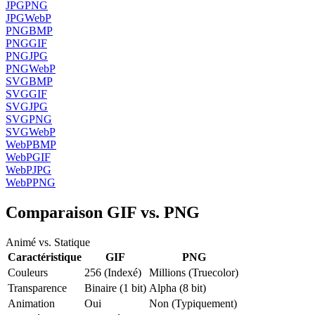
JPG
PNG
JPG
WebP
PNG
BMP
PNG
GIF
PNG
JPG
PNG
WebP
SVG
BMP
SVG
GIF
SVG
JPG
SVG
PNG
SVG
WebP
WebP
BMP
WebP
GIF
WebP
JPG
WebP
PNG
Comparaison GIF vs. PNG
Animé vs. Statique
Caractéristique
GIF
PNG
Couleurs
256 (Indexé)
Millions (Truecolor)
Transparence
Binaire (1 bit)
Alpha (8 bit)
Animation
Oui
Non (Typiquement)