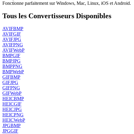
Fonctionne parfaitement sur Windows, Mac, Linux, iOS et Android.
Tous les Convertisseurs Disponibles
AVIF
BMP
AVIF
GIF
AVIF
JPG
AVIF
PNG
AVIF
WebP
BMP
GIF
BMP
JPG
BMP
PNG
BMP
WebP
GIF
BMP
GIF
JPG
GIF
PNG
GIF
WebP
HEIC
BMP
HEIC
GIF
HEIC
JPG
HEIC
PNG
HEIC
WebP
JPG
BMP
JPG
GIF