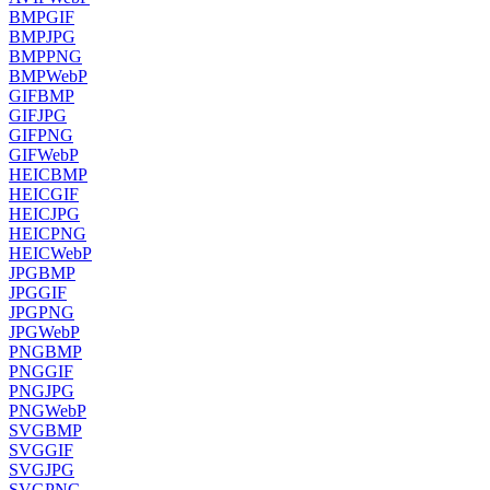
BMP
GIF
BMP
JPG
BMP
PNG
BMP
WebP
GIF
BMP
GIF
JPG
GIF
PNG
GIF
WebP
HEIC
BMP
HEIC
GIF
HEIC
JPG
HEIC
PNG
HEIC
WebP
JPG
BMP
JPG
GIF
JPG
PNG
JPG
WebP
PNG
BMP
PNG
GIF
PNG
JPG
PNG
WebP
SVG
BMP
SVG
GIF
SVG
JPG
SVG
PNG