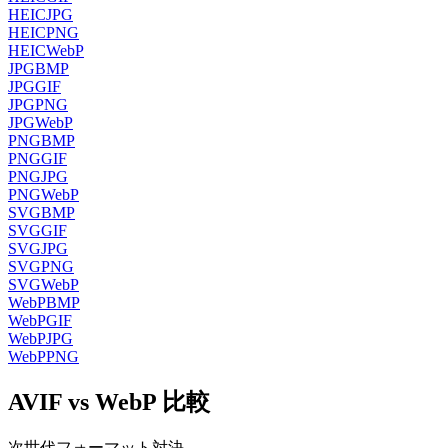
HEIC
JPG
HEIC
PNG
HEIC
WebP
JPG
BMP
JPG
GIF
JPG
PNG
JPG
WebP
PNG
BMP
PNG
GIF
PNG
JPG
PNG
WebP
SVG
BMP
SVG
GIF
SVG
JPG
SVG
PNG
SVG
WebP
WebP
BMP
WebP
GIF
WebP
JPG
WebP
PNG
AVIF vs WebP 比較
次世代フォーマット対決