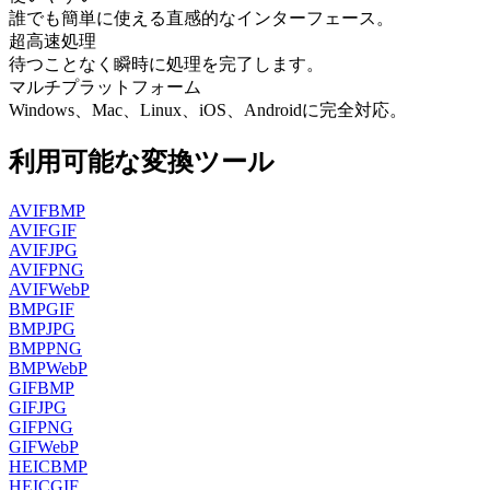
誰でも簡単に使える直感的なインターフェース。
超高速処理
待つことなく瞬時に処理を完了します。
マルチプラットフォーム
Windows、Mac、Linux、iOS、Androidに完全対応。
利用可能な変換ツール
AVIF
BMP
AVIF
GIF
AVIF
JPG
AVIF
PNG
AVIF
WebP
BMP
GIF
BMP
JPG
BMP
PNG
BMP
WebP
GIF
BMP
GIF
JPG
GIF
PNG
GIF
WebP
HEIC
BMP
HEIC
GIF