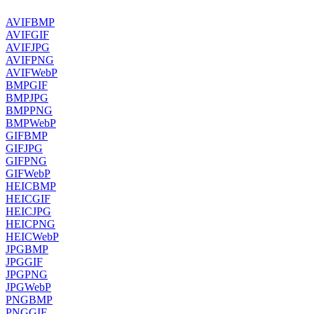
AVIF
BMP
AVIF
GIF
AVIF
JPG
AVIF
PNG
AVIF
WebP
BMP
GIF
BMP
JPG
BMP
PNG
BMP
WebP
GIF
BMP
GIF
JPG
GIF
PNG
GIF
WebP
HEIC
BMP
HEIC
GIF
HEIC
JPG
HEIC
PNG
HEIC
WebP
JPG
BMP
JPG
GIF
JPG
PNG
JPG
WebP
PNG
BMP
PNG
GIF