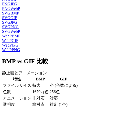
PNG
JPG
PNG
WebP
SVG
BMP
SVG
GIF
SVG
JPG
SVG
PNG
SVG
WebP
WebP
BMP
WebP
GIF
WebP
JPG
WebP
PNG
BMP vs GIF 比較
静止画とアニメーション
特性
BMP
GIF
ファイルサイズ
特大
小 (色数による)
色数
1670万色
256色
アニメーション
非対応
対応
透明度
非対応
対応 (1色)