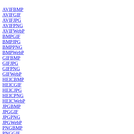
AVIF
BMP
AVIF
GIF
AVIF
JPG
AVIF
PNG
AVIF
WebP
BMP
GIF
BMP
JPG
BMP
PNG
BMP
WebP
GIF
BMP
GIF
JPG
GIF
PNG
GIF
WebP
HEIC
BMP
HEIC
GIF
HEIC
JPG
HEIC
PNG
HEIC
WebP
JPG
BMP
JPG
GIF
JPG
PNG
JPG
WebP
PNG
BMP
PNG
GIF