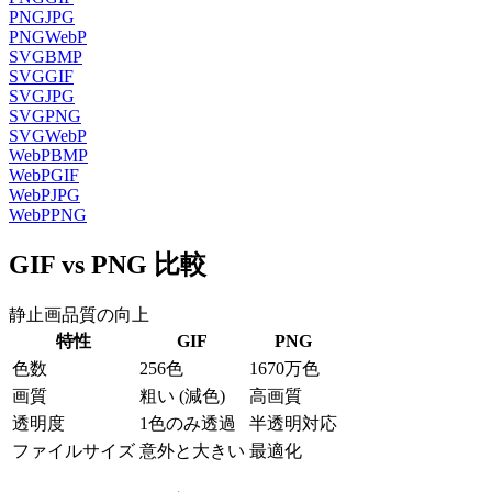
PNG
JPG
PNG
WebP
SVG
BMP
SVG
GIF
SVG
JPG
SVG
PNG
SVG
WebP
WebP
BMP
WebP
GIF
WebP
JPG
WebP
PNG
GIF vs PNG 比較
静止画品質の向上
特性
GIF
PNG
色数
256色
1670万色
画質
粗い (減色)
高画質
透明度
1色のみ透過
半透明対応
ファイルサイズ
意外と大きい
最適化