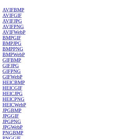
AVIF
BMP
AVIF
GIF
AVIF
JPG
AVIF
PNG
AVIF
WebP
BMP
GIF
BMP
JPG
BMP
PNG
BMP
WebP
GIF
BMP
GIF
JPG
GIF
PNG
GIF
WebP
HEIC
BMP
HEIC
GIF
HEIC
JPG
HEIC
PNG
HEIC
WebP
JPG
BMP
JPG
GIF
JPG
PNG
JPG
WebP
PNG
BMP
PNG
GIF