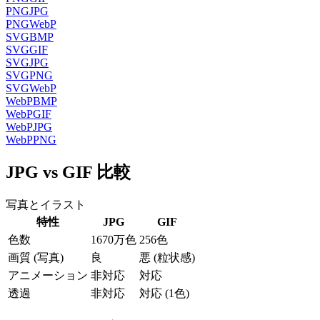
PNG
JPG
PNG
WebP
SVG
BMP
SVG
GIF
SVG
JPG
SVG
PNG
SVG
WebP
WebP
BMP
WebP
GIF
WebP
JPG
WebP
PNG
JPG vs GIF 比較
写真とイラスト
特性
JPG
GIF
色数
1670万色
256色
画質 (写真)
良
悪 (粒状感)
アニメーション
非対応
対応
透過
非対応
対応 (1色)